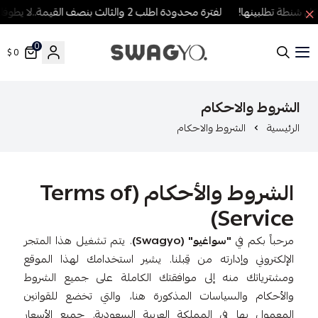
نطة تطلبينها!
لفترة محدودة اطلب 2 والثالث بنصف القيمة..لا يطوفك العرض!
0
0 $
SWAGYO FASHION
الشروط والاحكام
الرئيسية
الشروط والاحكام
الشروط والأحكام (Terms of
Service)
مرحباً بكم في
"سواغيو" (Swagyo)
. يتم تشغيل هذا المتجر
الإلكتروني وإدارته من قِبلنا. يشير استخدامك لهذا الموقع
ومشترياتك منه إلى موافقتك الكاملة على جميع الشروط
والأحكام والسياسات المذكورة هنا، والتي تخضع للقوانين
المعمول بها في المملكة العربية السعودية. جميع الأسعار