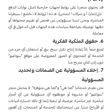
قد يحتوي متجرنا على روابط لجهات خارجية (مثل بوابات الدفع
تابي/تمارا، أو شركات الشحن). هذه الروابط لا تخضع لسيطرتنا
المباشرة، ونحن لسنا مسؤولين عن فحص أو تقييم محتواها أو
دقتها. نوصيك بمراجعة سياسات هذه الجهات قبل الدخول في أي
معاملة.
6. حقوق الملكية الفكرية
يُمنع منعاً باتاً إعادة إنتاج، تكرار، نسخ، بيع، أو استغلال أي جزء من
الخدمة أو المحتوى أو الصور المعروضة على موقع "سواغيو"
دون إذن كتابي صريح منا.
7. إخلاء المسؤولية عن الضمانات وتحديد
المسؤولية
نحن نقدم خدماتنا "كما هي" و"كما هي متوفرة". لا يتحمل متجر
"سواغيو" أو مديروه أو موظفوه أي مسؤولية عن أي أضرار
مباشرة، غير مباشرة، عرضية، أو تبعية (بما في ذلك خسارة البيانات
أو الأرباح) تنشأ عن استخدامك للخدمة أو المنتجات، إلى أقصى