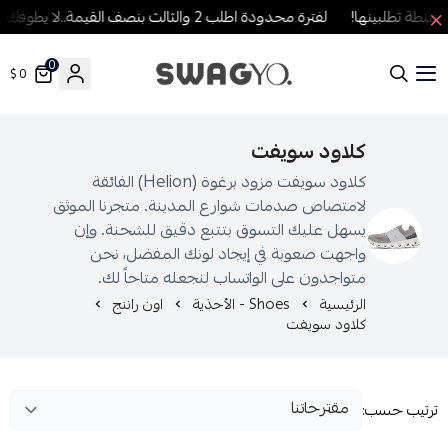
ة تطلبينها!
لفترة محدودة اطلب 2 والثالث بنصف القيمة..لا يطوفك العرض!
0
0 $
SWAGYO FASHION
كلاود سويفت
كلاود سويفت مزود برغوة (Helion) الفائقة
لامتصاص صدمات شوارع المدينة. متجرنا الموثق
يسهل عليك التسوق بتتبع دقيق للشحنة. وإن
واجهت صعوبة في إيجاد لونك المفضل، نحن
متواجدون على الواتساب لنجعله متاحاً لك.
الرئيسية
Shoes - الأحذية
اون راننج
كلاود سويفت
رتيب حسب: