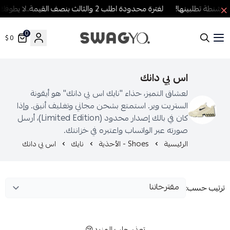
نطة تطلبينها!
لفترة محدودة اطلب 2 والثالث بنصف القيمة..لا يطوفك العرض!
0
0 $
SWAGYO FASHION
اس بي دانك
لعشاق التميز، حذاء "نايك اس بي دانك" هو أيقونة
الستريت وير. استمتع بشحن مجاني وتغليف أنيق. وإذا
كان في بالك إصدار محدود (Limited Edition)، أرسل
صورته عبر الواتساب واعتبره في خزانتك.
الرئيسية
Shoes - الأحذية
نايك
اس بي دانك
رتيب حسب:
تعذر جلب المزيد😢