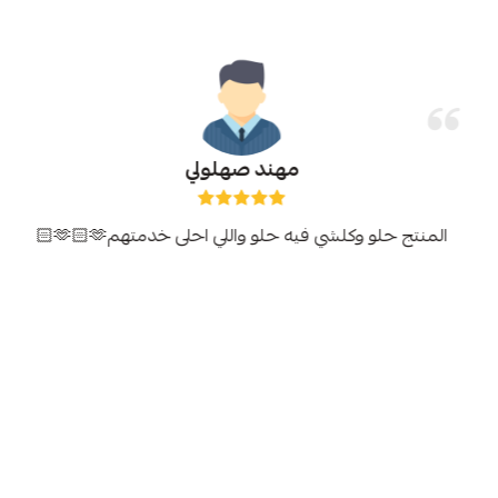
مهند صهلولي
المنتج حلو وكلشي فيه حلو واللي احلى خدمتهم🫶🏻🫶🏻