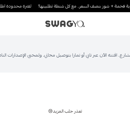
 فخمة + شوز بنصف السعر.. مع كل شنطة تطلبينها!
لفترة محدودة اطلب 2 والثالث بنصف القيمة..لا يطوفك ا
SWAGYO FASHION
لشارع. اقتنه الآن عبر تابي أو تمارا بتوصيل مجاني. ولمحبي الإصدارات النا
تعذر جلب المزيد😢