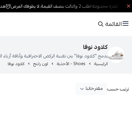
ا!
لفترة محدودة اطلب 2 والثالث بنصف القيمة..لا يطوفك العرض!
هدية
القائمة
كلاود نوفا
يدمج "كلاود نوفا" بين تقنية الركض الاحترافية وأناقة أزياء ا
الرئيسية
Shoes - الأحذية
اون راننج
كلاود نوفا
ترتيب حسب: