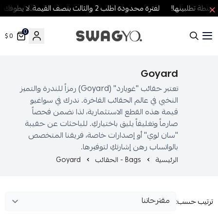
ة تطلبينها!
لفترة محدودة اطلب 2 والثالث بنصف القيمة..لا يطوفك العرض!
0
0 $
SWAGYO FASHION
Goyard
تعتبر حقائب "غويارد" (Goyard) رمزاً للندرة والتميز
النخبي في عالم الحقائب الفاخرة. ندرك في سواغيو
قيمة هذه القطع الاستثمارية، لذا نضمن فحصاً
صارماً وتغليفاً يليق باختياركِ. للباحثات عن حقيبة
"سان لوي" أو إصدارات خاصة، فريقنا المتخصص
بالواتساب رهن إشارتكِ لتوفيرها.
الرئيسية
Bags - الحقائب
Goyard
رتيب حسب: