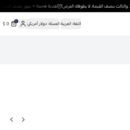
هدية فخمة + شوز بنصف السعر.. م
0
0 $
اللغة:
العربية
العملة:
دولار أمريكي