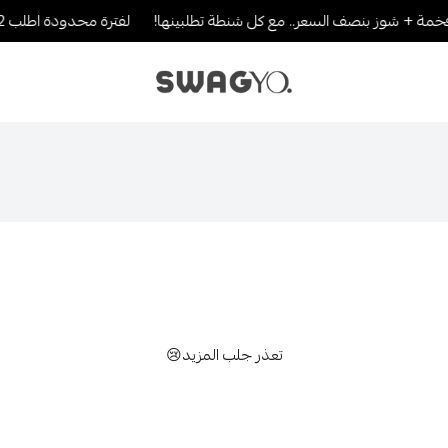
مة + شوز بنصف السعر.. مع كل شنطة تطلبينها!
لفترة محدودة اطلب 2 والثالث بنصف القيمة..لا يطوفك العرض!
SWAGYO FASHION
تعذر جلب المزيد😢