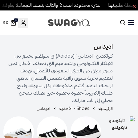
ة تطلبينها!
لفترة محدودة اطلب 2 والثالث بنصف القيمة..لا يطوفك العرض!
0
0 $
SWAGYO FASHION
اديداس
كولكشن "اديداس" (Adidas) في سواغيو يجمع بين
الابتكار التكنولوجي والتصاميم التي تخطف الأنظار. نحن
متجر موثق من المركز السعودي للأعمال، نهدف
لتقديم تجربة تسوق راقية تتضمن الضمان الذهبي
لراحتك التامة. قسّم مدفوعاتك بكل سهولة، وتتبع
طلبك إلكترونياً خطوة بخطوة حتى يصلك بشحن
مجاني إلى باب منزلك.
الرئيسية
Shoes - الأحذية
اديداس
تايكوندو