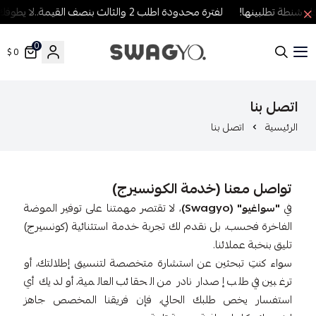
نطة تطلبينها!
لفترة محدودة اطلب 2 والثالث بنصف القيمة..لا يطوفك العرض!
0
0 $
SWAGYO FASHION
اتصل بنا
الرئيسية
اتصل بنا
تواصل معنا (خدمة الكونسيرج)
في
"سواغيو" (Swagyo)
، لا تقتصر مهمتنا على توفير الموضة
الفاخرة فحسب، بل نقدم لك تجربة خدمة استثنائية (كونسيرج)
تليق بنخبة عملائنا.
سواء كنتِ تبحثين عن استشارة متخصصة لتنسيق إطلالتك، أو
ترغبين في طلب إصدار نادر من الحقائب العالمية، أو لديك أي
استفسار يخص طلبك الحالي، فإن فريقنا المخصص جاهز