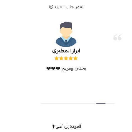
تعذر جلب المزيد😢
ابرار المطيري
يجننن ومريح ❤️❤️❤️
العودة إلى أعلى