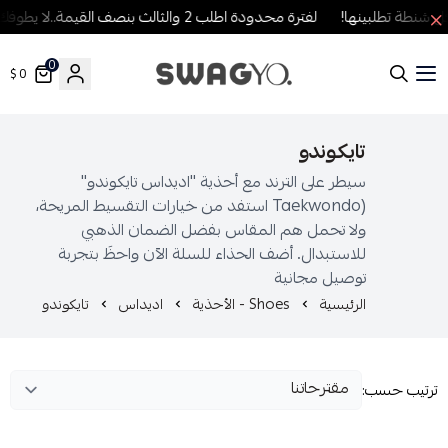
نطة تطلبينها!
لفترة محدودة اطلب 2 والثالث بنصف القيمة..لا يطوفك العرض!
0
0 $
SWAGYO FASHION
تايكوندو
سيطر على الترند مع أحذية "اديداس تايكوندو"
(Taekwondo استفد من خيارات التقسيط المريحة،
ولا تحمل هم المقاس بفضل الضمان الذهبي
للاستبدال. أضف الحذاء للسلة الآن واحظَ بتجربة
توصيل مجانية
الرئيسية
Shoes - الأحذية
اديداس
تايكوندو
رتيب حسب: