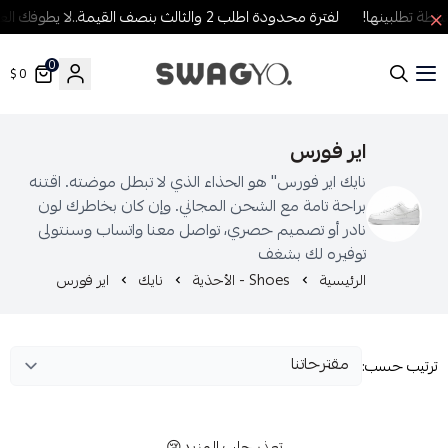
 تطلبينها!
لفترة محدودة اطلب 2 والثالث بنصف القيمة..لا يطوفك العرض!
0
0 $
SWAGYO FASHION
اير فورس
نايك اير فورس" هو الحذاء الذي لا تبطل موضته. اقتنه
براحة تامة مع الشحن المجاني. وإن كان بخاطرك لون
نادر أو تصميم حصري، تواصل معنا واتساب وسنتولى
توفيره لك بشغف
الرئيسية
Shoes - الأحذية
نايك
اير فورس
رتيب حسب:
تعذر جلب المزيد😢