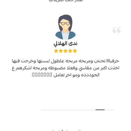
ندى الهلالي
حرفياااا تجننن ومريحه مريحه علطول لبستها وخرجت فيها
اخذت اكبر من مقاسي وفعلا مضبوطه ومريحه اشكرهم ع
الجوددده ومو اخر تعامل 👍🏻👍🏻👍🏻😊