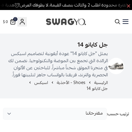
لفترة محدودة اطلب 2 والثالث بنصف القيمة..لا يطوفك العرض!
هدية فخمة 
0
0 $
SWAGYO FASHION
جل كايانو 14
يمثل "جل كايانو 14" عودة أيقونية لتصاميم اسيكس
الرائدة التي تجمع بين الموضة والتكنولوجيا. نضمن لك
في متجرنا الموثق شحناً مباشراً. للباحثين عن الألوان
الحصرية والترند، فريقنا بالواتساب جاهز لتلبيتها فوراً.
الرئيسية
Shoes - الأحذية
اسيكس
جل كايانو 14
رتيب حسب: