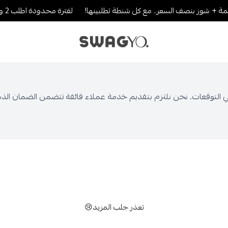
 + شوز بنصف السعر.. مع كل شنطة تطلبينها!
لفترة محدودة اطلب 2 والثالث بنصف القيمة..لا يطوفك العرض!
SWAGYO FASHION
تميز في الأداء وتخطي التوقعات. نحن نلتزم بتقديم خدمة عملاء فائقة تتضمن الض
تعذر جلب المزيد😢