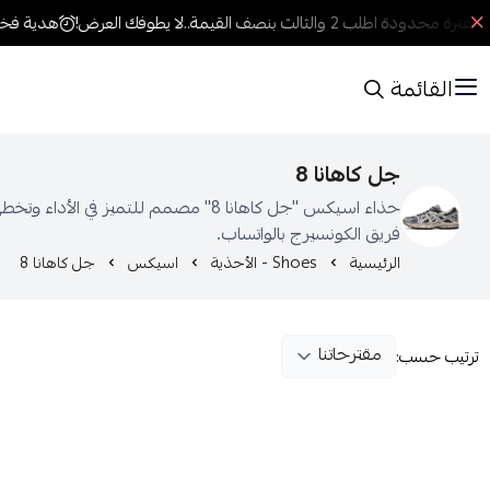
لفترة محدودة اطلب 2 والثالث بنصف القيمة..لا يطوفك العرض!
هدية فخمة
القائمة
جل كاهانا 8
حذاء اسيكس "جل كاهانا 8" مصمم لل
فريق الكونسيرج بالواتساب.
الرئيسية
Shoes - الأحذية
اسيكس
جل كاهانا 8
ترتيب حسب: