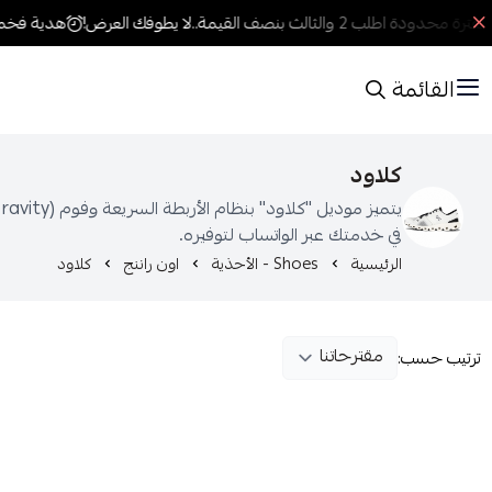
لفترة محدودة اطلب 2 والثالث بنصف القيمة..لا يطوفك العرض!
هدية فخمة 
القائمة
كلاود
في خدمتك عبر الواتساب لتوفيره.
الرئيسية
Shoes - الأحذية
اون راننج
كلاود
ترتيب حسب: