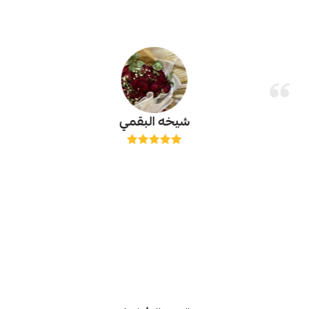
شيخه البقمي