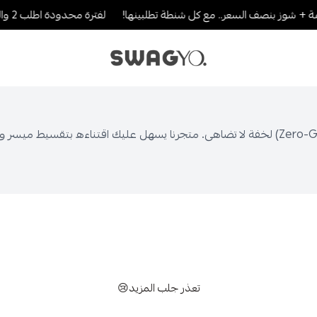
+ شوز بنصف السعر.. مع كل شنطة تطلبينها!
لفترة محدودة اطلب 2 والثالث بنصف القيمة..لا يطوفك العرض!
SWAGYO FASHION
يتميز موديل "كلاود" بنظام الأربطة السريعة وفوم (Zero-Gravity) لخفة لا تضاهى. متجرنا
تعذر جلب المزيد😢