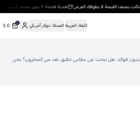
هدية فخمة + شوز بنصف السعر.. مع ك
0
0 $
اللغة:
العربية
العملة:
دولار أمريكي
 يسهل عليك اقتناءه بتقسيط ميسر وبدون فوائد. هل تبحث عن مقاس دقيق نفذ من المخزون؟ نحن