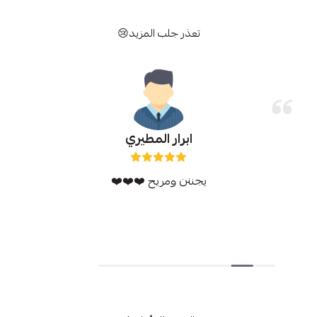
تعذر جلب المزيد😢
ابرار المطيري
يجننن ومريح ❤️❤️❤️