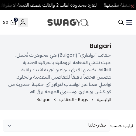
نطة تطلبينها!
لفترة محدودة اطلب 2 والثالث بنصف القيمة..لا يطوفك العرض!
0
0 $
SWAGYO FASHION
Bulgari
حقائب "بولغاري" (Bulgari) هي مجوهرات تُحمل،
حيث تلتقي الفخامة الرومانية بالحرفية الجلدية
الفائقة. نضمن لكِ في سواغيو تجربة اقتناء راقية
تتضمن فحصاً دقيقاً للتفاصيل المعدنية والجلود.
تواصلِ معنا عبر الواتساب لتوفير أي حقيبة حصرية من
كولكشن بولغاري، وسنتولى المهمة برقي تام
الرئيسية
Bags - الحقائب
Bulgari
رتيب حسب: