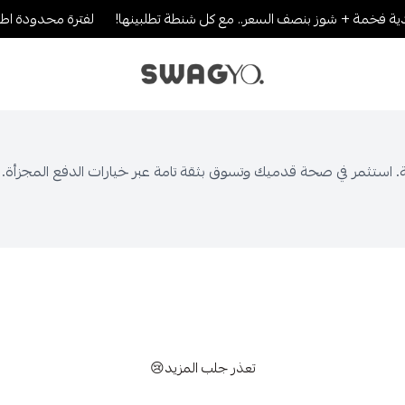
 فخمة + شوز بنصف السعر.. مع كل شنطة تطلبينها!
لفترة محدودة اطلب 2 والثالث بنصف القيمة..لا يطوفك 
SWAGYO FASHION
ة. استثمر في صحة قدميك وتسوق بثقة تامة عبر خيارات الدفع المجزأة.
تعذر جلب المزيد😢