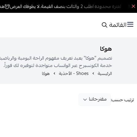
ها!
لفترة محدودة اطلب 2 والثالث بنصف القيمة..لا يطوفك العرض!
هدية
القائمة
هوكا
تصميم "هوكا" يعيد تعريف مفهوم الراحة اليومية والرياضي
خدمة الكونسيرج عبر الواتساب متواجدة لتوفيره لك فوراً.
الرئيسية
Shoes - الأحذية
هوكا
ترتيب حسب: