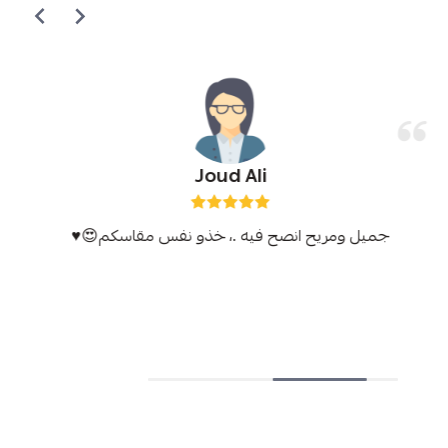
Joud Ali
جميل ومريح انصح فيه .، خذو نفس مقاسكم😍♥️