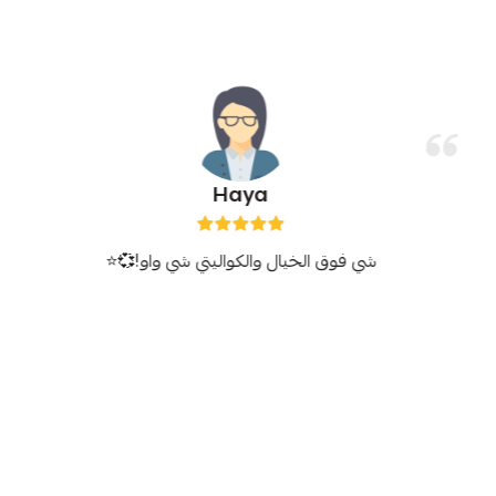
Haya
شي فوق الخيال والكواليتي شي واو!💞⭐️