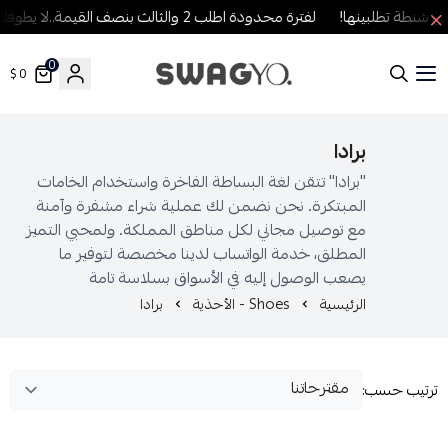
نطة تطلبينها!
لفترة محدودة اطلب 2 والثالث بنصف القيمة..لا يطوفك العرض!
0
0 $
SWAGYO FASHION
برادا
"برادا" تتقن لغة البساطة الفاخرة واستخدام الخامات
المبتكرة. نحن نضمن لك عملية شراء مشفرة وآمنة
مع توصيل مجاني لكل مناطق المملكة. ولمحبي التميز
المطلق، خدمة الواتساب لدينا مخصصة لتوفير ما
يصعب الوصول إليه في الأسواق بسلاسة تامة
الرئيسية
Shoes - الأحذية
برادا
رتيب حسب: