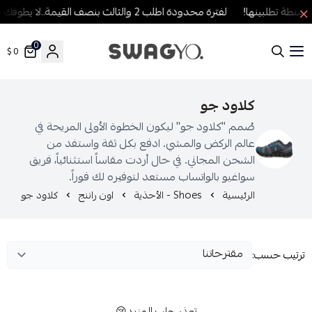
طة تطلبينها!
لفترة محدودة اطلب 2 والثالث بنصف القيمة..لا يطوفك العرض!
0
0 $
SWAGYO FASHION
كلاود جو
صُمم "كلاود جو" ليكون الخطوة الأولى المريحة في
عالم الركض والمشي. ادفع بكل ثقة واستفد من
الشحن المجاني. في حال أردت مقاساً استثنائياً، فريق
سواغيو بالواتساب مستعد لتوفيره لك فوراً.
الرئيسية
Shoes - الأحذية
اون راننج
كلاود جو
رتيب حسب:
تعذر جلب المزيد😢