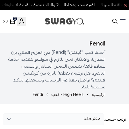
ة تطلبينها!
لفترة محدودة اطلب 2 والثالث بنصف القيمة..لا يطوفك العرض!
0
0 $
SWAGYO FASHION
Fendi
أحذية كعب "فيندي" (Fendi) هي المزيج المثالي بين
العصرية والابتكار. نحن نلتزم في سواغيو بتقديم خدمة
عملاء فائقة تتضمن الشحن المباشر والضمان
الذهبي. هل ترغبين بقطعة نادرة من كولكشن
فيندي؟ تواصل معنا عبر الواتساب وسنجعلها ملكك
بسلاسة تامة.
الرئيسية
High Heels - كعب
Fendi
رتيب حسب: