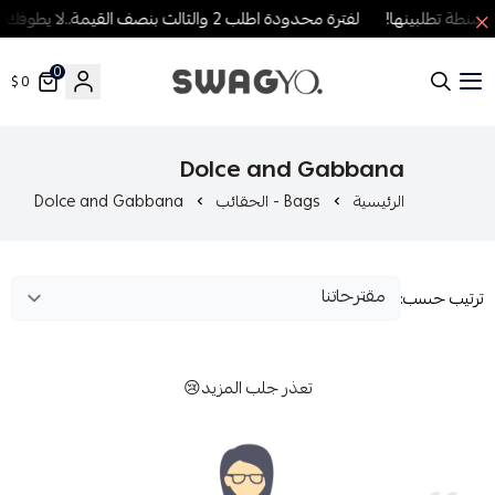
طة تطلبينها!
لفترة محدودة اطلب 2 والثالث بنصف القيمة..لا يطوفك العرض!
0
0 $
SWAGYO FASHION
Dolce and Gabbana
الرئيسية
Bags - الحقائب
Dolce and Gabbana
رتيب حسب:
تعذر جلب المزيد😢