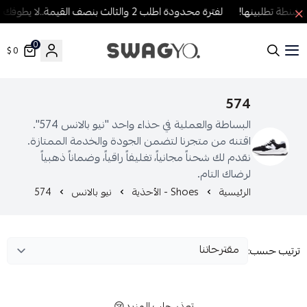
طة تطلبينها!
لفترة محدودة اطلب 2 والثالث بنصف القيمة..لا يطوفك العرض!
0
0 $
SWAGYO FASHION
574
البساطة والعملية في حذاء واحد "نيو بالانس 574".
اقتنه من متجرنا لتضمن الجودة والخدمة الممتازة.
نقدم لك شحناً مجانياً، تغليفاً راقياً، وضماناً ذهبياً
لرضاك التام.
الرئيسية
Shoes - الأحذية
نيو بالانس
574
رتيب حسب:
تعذر جلب المزيد😢