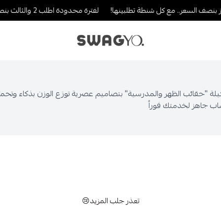
صف السعر.. مع كل شنطة تطلبينها!
لفترة محدودة اطلب 2 والثالث بنصف القيمة..لا يطوفك العرض!
SWAGYO FASHION
شكيلة "حقائب الظهر والمدرسية" بتصاميم عصرية توزع الوزن بذكاء وتح
اب جاهز لخدمتك فوراً
تعذر جلب المزيد😢