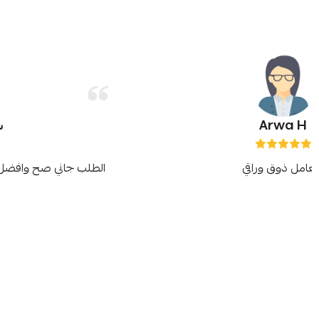
شهد الشريف
الطلب جاني صح وافضل مما توقعت شكراً متجر swagyo 🤍