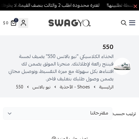
طة تطلبينها!
لفترة محدودة اطلب 2 والثالث بنصف القيمة..لا يطوفك العرض!
0
0 $
SWAGYO FASHION
550
الحذاء الكلاسيكي "نيو بالانس 550" يضيف لمسة
فينتج رائعة لإطلالتك. متجرنا الموثق يضمن لك
اقتناءه بكل سهولة مع ميزة التقسيط، وتوصيل مجاني
يضمن وصول طلبك بتغليف فاخر.
الرئيسية
Shoes - الأحذية
نيو بالانس
550
رتيب حسب:
تعذر جلب المزيد😢