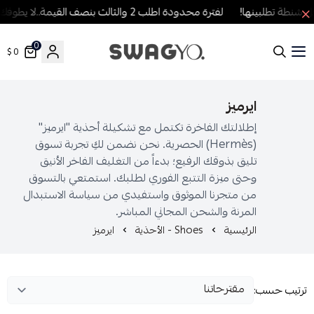
نطة تطلبينها!
لفترة محدودة اطلب 2 والثالث بنصف القيمة..لا يطوفك العرض!
0
0 $
SWAGYO FASHION
ايرميز
إطلالتك الفاخرة تكتمل مع تشكيلة أحذية "ايرميز"
(Hermès) الحصرية. نحن نضمن لكِ تجربة تسوق
تليق بذوقك الرفيع؛ بدءاً من التغليف الفاخر الأنيق
وحتى ميزة التتبع الفوري لطلبك. استمتعي بالتسوق
من متجرنا الموثوق واستفيدي من سياسة الاستبدال
المرنة والشحن المجاني المباشر.
الرئيسية
Shoes - الأحذية
ايرميز
رتيب حسب: